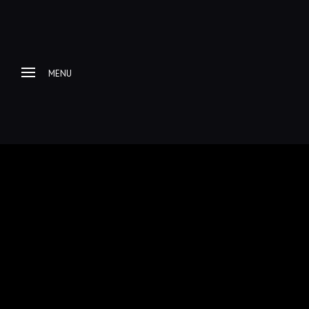
MENU
Home
About me
Progetti Fotografici
Racconti e itinerari di
viaggio
Galleria Fotografica
Esplorazioni Urbex