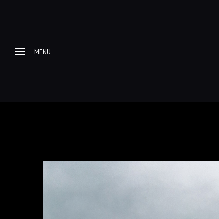
MENU
Home
About me
Progetti Fotografici
Racconti e itinerari di
viaggio
Galleria Fotografica
Esplorazioni Urbex