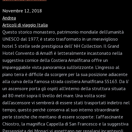
Novembre 12, 2018
Andrea
Articoli di viaggio Italia
Questo storico monastero, patrimonio mondiale dell'umanità
UNESCO dal 1977, è stato trasformato in un meraviglioso
hotel 5 stelle sede prestigiosa dell' NH Collection. Il Grand
Hotel Convento di Amalfi è letteralmente incastonato nella
suggestiva cornice della Costiera Amalfitana offre un
impareggiabile vista panoramica sull'orizzonte. L'ingresso al
piano terra è difficile da scorgere per la sua posizione adiacente
alla curva della famosa strada costiera Amalfitana SS163. Da li'
un ascensore porta gli ospiti all'interno della struttura situata
ad 80 metri sopra il livello del mare. Una volta scesi
dall'ascensore vi sembrerà di essere stati trasportati indietro nel
tempo, questo perchè conserva al suo interno straordinarie
perle storiche che meritano di essere scoperte: l’affascinante
Chiostro, la magnifica Cappella di San Francesco e la suggestiva
Passeggiata dei Monaci vi aspettano per regalarvi incantevoli