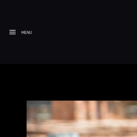
MENU
Home
About me
Progetti Fotografici
Racconti e itinerari di
viaggio
Galleria Fotografica
Esplorazioni Urbex