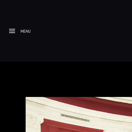
MENU
Home
About me
Progetti Fotografici
Racconti e itinerari di
viaggio
Galleria Fotografica
Esplorazioni Urbex