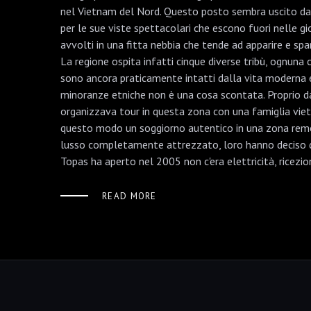
nel Vietnam del Nord. Questo posto sembra uscito da u
per le sue viste spettacolari che escono fuori nelle g
avvolti in una fitta nebbia che tende ad apparire e spar
La regione ospita infatti cinque diverse tribù, ognuna c
sono ancora praticamente intatti dalla vita moderna e d
minoranze etniche non è una cosa scontata. Proprio dai
organizzava tour in questa zona con una famiglia vietn
questo modo un soggiorno autentico in una zona remota
lusso completamente attrezzato, loro hanno deciso di
Topas ha aperto nel 2005 non c'era elettricità, ricezi
READ MORE