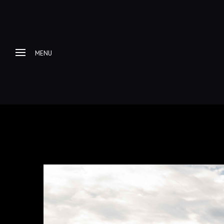
MENU
Home
About me
Progetti Fotografici
Racconti e itinerari di
viaggio
Galleria Fotografica
Esplorazioni Urbex