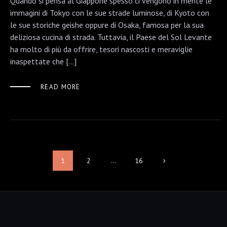
Quando si pensa al Giappone spesso ci vengono in mente le
immagini di Tokyo con le sue strade luminose, di Kyoto con
le sue storiche geishe oppure di Osaka, famosa per la sua
deliziosa cucina di strada. Tuttavia, il Paese del Sol Levante
ha molto di più da offrire, tesori nascosti e meraviglie
inaspettate che […]
READ MORE
1
2
…
16