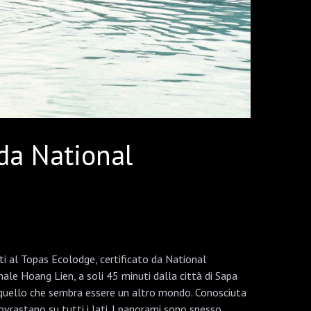
 da National
i al Topas Ecolodge, certificato da National
le Hoang Lien, a soli 45 minuti dalla città di Sapa
n quello che sembra essere un altro mondo. Conosciuta
ovrastano su tutti i lati. I panorami sono spesso