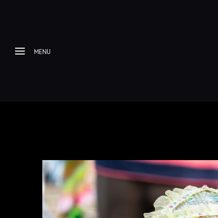
MENU
Home
About me
Progetti Fotografici
Racconti e itinerari di
viaggio
Galleria Fotografica
Esplorazioni Urbex