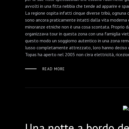
avvolti in una fitta nebbia che tende ad apparire e spar
La regione ospita infatti cinque diverse tribù, ognuna c
sono ancora praticamente intatti dalla vita moderna e d
minoranze etniche non è una cosa scontata. Proprio dai
organizzava tour in questa zona con una famiglia vietn
questo modo un soggiorno autentico in una zona remota
lusso completamente attrezzato, loro hanno deciso di
Topas ha aperto nel 2005 non c'era elettricità, ricezi
READ MORE
Una notte a bordo del