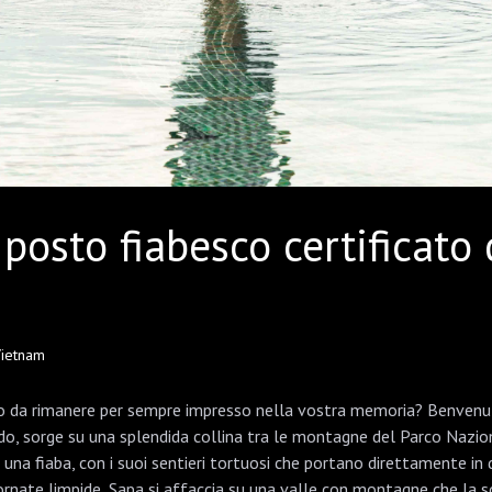
 posto fiabesco certificato
 Vietnam
nto da rimanere per sempre impresso nella vostra memoria? Benvenut
o, sorge su una splendida collina tra le montagne del Parco Naziona
na fiaba, con i suoi sentieri tortuosi che portano direttamente i
iornate limpide, Sapa si affaccia su una valle con montagne che la s