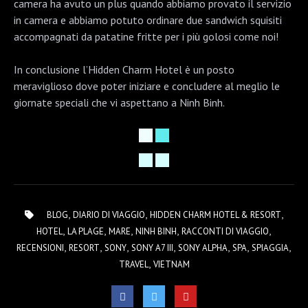
camera ha avuto un plus quando abbiamo provato il servizio
in camera e abbiamo potuto ordinare due sandwich squisiti
accompagnati da patatine fritte per i più golosi come noi!
In conclusione l’Hidden Charm Hotel è un posto
meraviglioso dove poter iniziare e concludere al meglio le
giornate speciali che vi aspettano a Ninh Binh.
,
,
,
BLOG
DIARIO DI VIAGGIO
HIDDEN CHARM HOTEL & RESORT
,
,
,
,
,
HOTEL
LA PLAGE
MARE
NINH BINH
RACCONTI DI VIAGGIO
,
,
,
,
,
,
,
RECENSIONI
RESORT
SONY
SONY A7 III
SONY ALPHA
SPA
SPIAGGIA
,
TRAVEL
VIETNAM