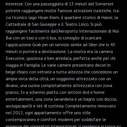
interesse. Con una passeggiata di 15 minuti dal Somerset
potrete raggiungere molte famose attrazioni turistiche, tra
cui l'iconico lago Hoan Kiem, il quartiere storico di Hanoi, la
Cattedrale di San Giuseppe e il Teatro Lirico. Si può
raggiungere facilmente dall'Aeroporto Internazionale di Noi
Bai con un taxi o con il bus, io consiglio di scaricare
l'applicazione Grab per un servizio simile ad Uber che in 45
minuti vi porterà a destinazione. La nostra era la camera
Executive, spaziosa e ben arredata, perfetta anche per chi
viaggia in famiglia. Le varie camere presentano decori in
beige chiaro con vetrate a tutta altezza che concedono un
ampia vista della città, un soggiorno attrezzato con un
divano, una cucina completamente attrezzata con zona
pranzo, tv a schermo piatto con lettore dvd e home
entertainment, una zona lavanderia e un bagno con doccia,
asciugacapelli e set di cortesia. Completamente rinnovato
nel 2012, ogni appartamento offre uno stile
contemporaneo e comfort moderni per soddisfare le
esigenze dei viaggiatori internazionali. Il residence si trova su