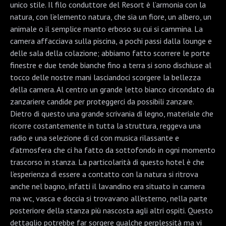
unico stile. Il filo conduttore del Resort è l’armonia con la
natura, con l’elemento natura, che sia un fiore, un albero, un
animale o il semplice manto erboso su cui si cammina. La
camera affacciava sulla piscina, a pochi passi dalla lounge e
delle sala della colazione; abbiamo fatto scorrere le porte
finestre e due tende bianche fino a terra si sono dischiuse al
tocco delle nostre mani lasciandoci scorgere la bellezza
della camera. Al centro un grande letto bianco circondato da
zanzariere candide per proteggerci da possibili zanzare.
Dietro di questo una grande scrivania di legno, materiale che
ricorre costantemente in tutta la struttura, reggeva una
radio e una selezione di cd con musica rilassante e
d’atmosfera che ci ha fatto da sottofondo in ogni momento
trascorso in stanza. La particolarità di questo hotel è che
l’esperienza di essere a contatto con la natura si ritrova
anche nel bagno, infatti il lavandino era situato in camera
ma wc, vasca e doccia si trovavano all’esterno, nella parte
posteriore della stanza più nascosta agli altri ospiti. Questo
dettaglio potrebbe far sorgere qualche perplessità ma vi