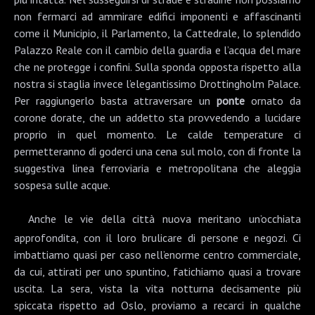
non fermarci ad ammirare edifici imponenti e affascinanti
come il
Municipio
, il
Parlamento
, la
Cattedrale
, lo splendido
Palazzo Reale
con il cambio della guardia e l’acqua del mare
che ne protegge i confini. Sulla sponda opposta rispetto alla
nostra si staglia invece l’elegantissimo
Drottingholm Palace
.
Per raggiungerlo basta attraversare un
ponte
ornato da
corone dorate, che un addetto sta provvedendo a lucidare
proprio in quel momento. Le calde temperature ci
permetteranno di goderci una cena sul molo, con di fronte la
suggestiva linea ferroviaria e metropolitana che aleggia
sospesa sulle acque.
Anche le vie della città nuova meritano un’occhiata
approfondita, con il loro brulicare di persone e negozi. Ci
imbattiamo quasi per caso nell’enorme centro commerciale,
da cui, attirati per uno spuntino, fatichiamo quasi a trovare
uscita. La sera, vista la vita notturna decisamente più
spiccata rispetto ad Oslo, proviamo a recarci in qualche