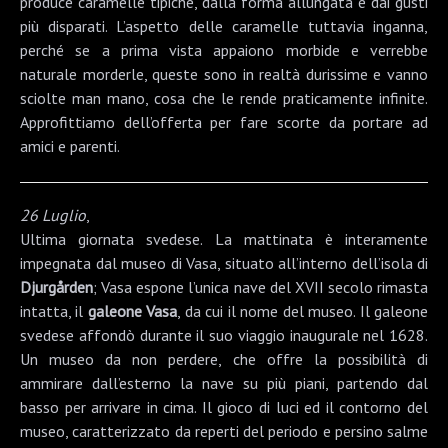
produce caramelle tipiche, dalla forma allungata e dai gusti
più disparati. L’aspetto delle caramelle tuttavia inganna,
perché se a prima vista appaiono morbide e verrebbe
naturale morderle, queste sono in realtà durissime e vanno
sciolte man mano, cosa che le rende praticamente infinite.
Approfittiamo dell’offerta per fare scorte da portare ad
amici e parenti.
26 Luglio
,
Ultima giornata svedese. La mattinata è interamente
impegnata dal
museo di Vasa
, situato all’interno dell’isola di
Djurgården
; Vasa espone l’unica nave del XVII secolo rimasta
intatta, il
galeone Vasa
, da cui il nome del museo. Il galeone
svedese affondò durante il suo viaggio inaugurale nel 1628.
Un museo da non perdere, che offre la possibilità di
ammirare dall’esterno la nave su più piani, partendo dal
basso per arrivare in cima. Il gioco di luci ed il contorno del
museo, caratterizzato da reperti del periodo e persino salme