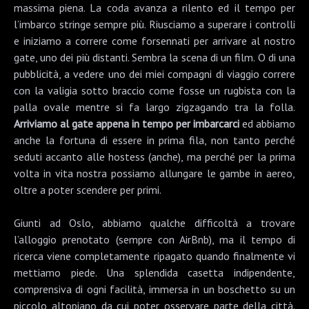
massima piena. La coda avanza a rilento ed il tempo per
l’imbarco stringe sempre più. Riusciamo a superare i controlli
e iniziamo a correre come forsennati per arrivare al nostro
gate, uno dei più distanti. Sembra la scena di un film. O di una
pubblicità, a vedere uno dei miei compagni di viaggio correre
con la valigia sotto braccio come fosse un rugbista con la
palla ovale mentre si fa largo zigzagando tra la folla.
Arriviamo al gate appena in tempo per imbarcarci
ed abbiamo
anche la fortuna di essere in prima fila, non tanto perché
seduti accanto alle hostess (anche), ma perché per la prima
volta in vita nostra possiamo allungare le gambe in aereo,
oltre a poter scendere per primi.
Giunti ad
Oslo
, abbiamo qualche difficoltà a trovare
l’alloggio prenotato (sempre con AirBnb), ma il tempo di
ricerca viene completamente ripagato quando finalmente vi
mettiamo piede. Una splendida casetta indipendente,
comprensiva di ogni facilità, immersa in un boschetto su un
piccolo altopiano da cui poter osservare parte della città.