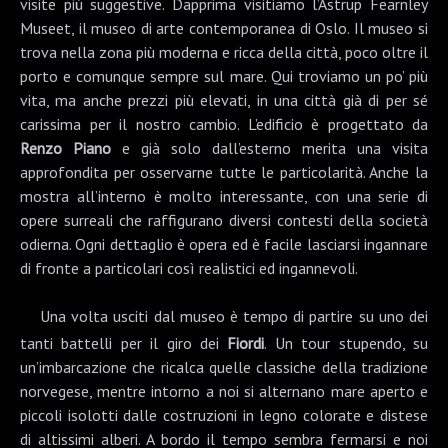
visite più suggestive. Dapprima visitiamo l’
Astrup Fearnley
Museet
, il museo di arte contemporanea di Oslo. Il museo si
trova nella zona più moderna e ricca della città, poco oltre il
porto e comunque sempre sul mare. Qui troviamo un po’ più
vita, ma anche prezzi più elevati, in una città già di per sé
carissima per il nostro cambio. L’edificio è progettato da
Renzo Piano
e già solo dall’esterno merita una visita
approfondita per osservarne tutte le particolarità. Anche la
mostra all’interno è molto interessante, con una serie di
opere surreali che raffigurano diversi contesti della società
odierna. Ogni dettaglio è opera ed è facile lasciarsi ingannare
di fronte a particolari così realistici ed ingannevoli.
Una volta usciti dal museo è tempo di partire su uno dei
tanti battelli per il giro dei
Fiordi
. Un tour stupendo, su
un’imbarcazione che ricalca quelle classiche della tradizione
norvegese, mentre intorno a noi si alternano mare aperto e
piccoli isolotti dalle costruzioni in legno colorate e distese
di altissimi alberi. A bordo il tempo sembra fermarsi e noi