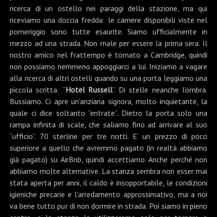
ricerca di un ostello nei paraggi della stazione, ma qui
riceviamo una doccia fredda: le camere disponibili viste nel
pomeriggio sono tutte esaurite. Siamo ufficialmente in
mezzo ad una strada. Non male per essere la prima sera. Il
nostro amico nel frattempo è tornato a
Cambridge
, quindi
non possiamo nemmeno appoggiarci a lui. Iniziamo a vagare
alla ricerca di altri ostelli quando su una porta leggiamo una
piccola scritta: “
Hotel Russell
”. Di stelle neanche l’ombra.
Bussiamo. Ci apre un’anziana signora, molto inquietante, la
quale ci dice soltanto “entrate”. Dietro la porta solo una
rampa infinita di scale, che saliamo fino ad arrivare al suo
“ufficio”. 70 sterline per tre notti. E’ un prezzo di poco
superiore a quello che avremmo pagato (in realtà abbiamo
già pagato) su AirBnb, quindi accettiamo. Anche perché non
abbiamo molte alternative. La stanza sembra non esser mai
stata aperta per anni, il caldo è insopportabile, le condizioni
igieniche precarie e l’arredamento approssimativo, ma a noi
va bene tutto pur di non dormire in strada. Poi siamo in pieno