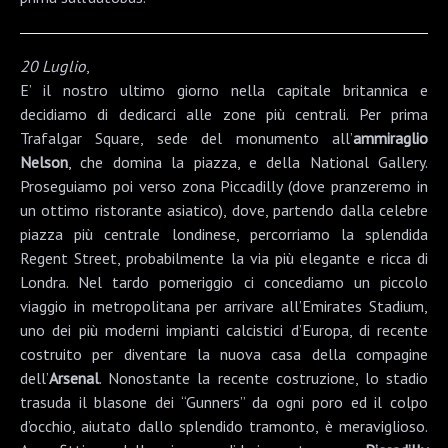
20 Luglio
,
E’ il nostro ultimo giorno nella capitale britannica e
decidiamo di dedicarci alle zone più centrali. Per prima
Trafalgar Square
, sede del monumento all’
ammiraglio
Nelson
, che domina la piazza, e della
National Gallery
.
Proseguiamo poi verso zona
Piccadilly
(dove pranzeremo in
un ottimo ristorante asiatico), dove, partendo dalla celebre
piazza più centrale londinese, percorriamo la splendida
Regent Street
, probabilmente la via più elegante e ricca di
Londra. Nel tardo pomeriggio ci concediamo un piccolo
viaggio in metropolitana per arrivare all’
Emirates Stadium
,
uno dei più moderni impianti calcistici d’Europa, di recente
costruito per diventare la nuova casa della compagine
dell’
Arsenal
. Nonostante la recente costruzione, lo stadio
trasuda il blasone dei “Gunners” da ogni poro ed il colpo
d’occhio, aiutato dallo splendido tramonto, è meraviglioso.