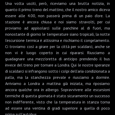
Una volta usciti, però, riceviamo una brutta notizia, in
quanto il primo treno del mattino, che il nostro amico diceva
essere alle 4.00, non passerà prima di un paio d’ore. La
stazione è ancora chiusa e noi siamo stravolti, per cui
proviamo ad appisolarci sulle panchine al di fuori, ma
nonostante di giorno le temperature siano tropicali, la notte
l’escursione termica è altissima e rischiamo il congelamento.
Ci troviamo così a girare per la città per scaldarci, anche se
non vi è luogo coperto in cui ripararsi. Riusciamo a
guadagnare una mezz’oretta di anticipo prendendo il bus
invece del treno per tornare a Londra. Qui le nostre speranze
di scaldarci si infrangono sotto i colpi dell’aria condizionata a
palla, ma la stanchezza prevale e riusciamo a dormire.
Arriviamo a Londra a mattina già iniziata, ma riposiamo
ancora qualche ora in albergo. Sopravvivere alle escursioni
termiche di questa giornata è stato sicuramente un successo
non indifferente, visto che la temperatura in stanza torna
ad essere una ventina di gradi superiore a quella di poco
prima sull’autobus.