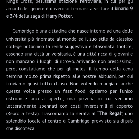
King’s Cross
, bellissima stazione ferroviaria, in cui per gli
amanti del genere è doveroso fermarsi a visitare il
binario 9
e 3/4
della saga di
Harry Potter
.
Cambridge è una cittadina che nasce intorno ad una delle
università più rinomate al mondo ed il suo stile da classico
college britannico la rende suggestiva e blasonata. Inoltre,
essendo una città universitaria, è una città ricca di giovani e
non mancano i luoghi di ritrovo. Arrivando non prestissimo,
però, constatiamo che per gli inglesi il tempo della cena
termina molto prima rispetto alle nostre abitudini, per cui
troviamo quasi tutto chiuso. Non volendo mangiare anche
questa volta presso un fast food, optiamo per l’unico
ristorante ancora aperto, una pizzeria in cui veniamo
letteralmente spennati con costi inverosimili di coperto
(8euro a testa). Trascorriamo la serata al “
The Regal
”, uno
splendido locale al centro di Cambridge, provvisto sia di pub
che discoteca.