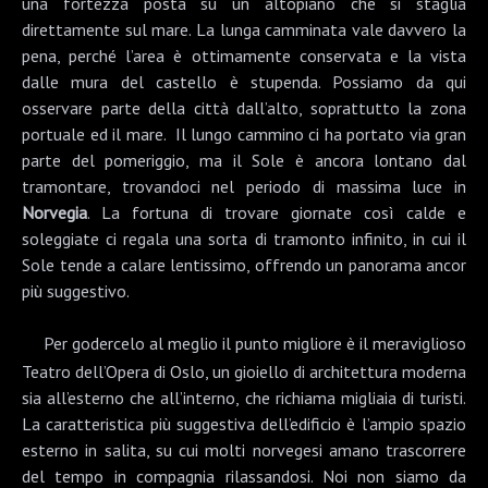
una fortezza posta su un altopiano che si staglia
direttamente sul mare. La lunga camminata vale davvero la
pena, perché l’area è ottimamente conservata e la vista
dalle mura del castello è stupenda. Possiamo da qui
osservare parte della città dall’alto, soprattutto la zona
portuale ed il mare. Il lungo cammino ci ha portato via gran
parte del pomeriggio, ma il Sole è ancora lontano dal
tramontare, trovandoci nel periodo di massima luce in
Norvegia
. La fortuna di trovare giornate così calde e
soleggiate ci regala una sorta di tramonto infinito, in cui il
Sole tende a calare lentissimo, offrendo un panorama ancor
più suggestivo.
Per godercelo al meglio il punto migliore è il meraviglioso
Teatro dell’Opera di Oslo
, un gioiello di architettura moderna
sia all’esterno che all’interno, che richiama migliaia di turisti.
La caratteristica più suggestiva dell’edificio è l’ampio spazio
esterno in salita, su cui molti norvegesi amano trascorrere
del tempo in compagnia rilassandosi. Noi non siamo da