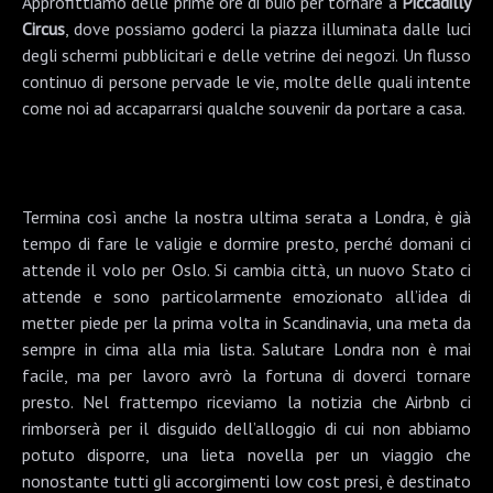
Approfittiamo delle prime ore di buio per tornare a
Piccadilly
Circus
, dove possiamo goderci la piazza illuminata dalle luci
degli schermi pubblicitari e delle vetrine dei negozi. Un flusso
continuo di persone pervade le vie, molte delle quali intente
come noi ad accaparrarsi qualche souvenir da portare a casa.
Termina così anche la nostra ultima serata a Londra, è già
tempo di fare le valigie e dormire presto, perché domani ci
attende il volo per Oslo. Si cambia città, un nuovo Stato ci
attende e sono particolarmente emozionato all’idea di
metter piede per la prima volta in Scandinavia, una meta da
sempre in cima alla mia lista. Salutare Londra non è mai
facile, ma per lavoro avrò la fortuna di doverci tornare
presto. Nel frattempo riceviamo la notizia che Airbnb ci
rimborserà per il disguido dell’alloggio di cui non abbiamo
potuto disporre, una lieta novella per un viaggio che
nonostante tutti gli accorgimenti low cost presi, è destinato