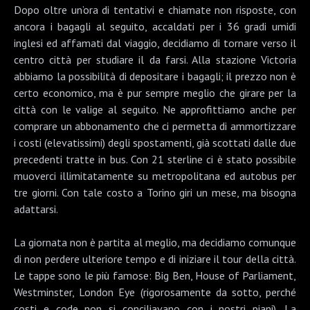
Dopo oltre un’ora di tentativi e chiamate non risposte, con
ancora i bagagli al seguito, accaldati per i 36 gradi umidi
inglesi ed affamati dal viaggio, decidiamo di tornare verso il
centro città per studiare il da farsi. Alla stazione Victoria
abbiamo la possibilità di depositare i bagagli; il prezzo non è
certo economico, ma è pur sempre meglio che girare per la
città con le valige al seguito. Ne approfittiamo anche per
comprare un abbonamento che ci permetta di ammortizzare
i costi (elevatissimi) degli spostamenti, già scottati dalle due
precedenti tratte in bus. Con 21 sterline ci è stato possibile
muoverci illimitatamente su metropolitana ed autobus per
tre giorni. Con tale costo a Torino giri un mese, ma bisogna
adattarsi.
La giornata non è partita al meglio, ma decidiamo comunque
di non perdere ulteriore tempo e di iniziare il tour della città.
Le tappe sono le più famose:
Big Ben, House of Parliament
,
Westminster
,
London Eye
(rigorosamente da sotto, perché
costi e code non si conciliavano con i nostri piani). La