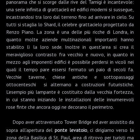
panorama che si scorge dalle rive del
Tamigi
è incantevole:
una serie infinita di grattacieli ed edifici moderni si sussegue,
incastrandosi tra loro dal terreno fino ad arrivare in cielo. Su
tutti si staglia lo
Shard
, il celebre grattacielo progettato da
Renzo Piano
. La zona è una delle più ricche di Londra, in
quanto molte aziende multinazionali importanti hanno
stabilito lì la loro sede. Inoltre in quest’area si crea il
meraviglioso contrasto fra vecchio e nuovo, in quanto in
mezzo agli imponenti edifici è possibile perdersi in vicoli nei
quali il tempo pare essersi fermato un paio di secoli fa.
Vecchie taverne, chiese antiche e sottopassaggi
ottocenteschi si alternano a costruzioni futuristiche.
L’esempio più lampante è costituito dalla vecchia fortezza,
in cui stanno iniziando le installazioni delle innumerevoli
rose finte che ancora oggi ne decorano il perimetro.
Dopo aver attraversato Tower Bridge ed aver assistito da
sopra all’apertura del
ponte levatoio
, ci dirigiamo verso la
zona della
Basilica di St. Paul
, area di ritrovo per turisti ma