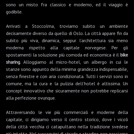
sono un misto fra classico e moderno, ed il viaggio è
godibile.
Arrivati a
Stoccolma
, troviamo subito un ambiente
decisamente diverso da quello di Oslo. La città appare fin da
subito più viva, dinamica, seppur l’architettura sia meno
moderna rispetto alla capitale norvegese. Per gli
spostamenti la soluzione più comoda ed economica è il
bike
sharing
. Alloggiamo al
micro-hotel
, un albergo in cui le
stanze sono appunto della minima grandezza indispensabile,
senza finestre e con aria condizionata. Tutti i servizi sono in
comune, ma la cura e la pulizia dell’hotel è altissima. Un
concept innovativo che sicuramente non potrebbe replicarsi
alla perfezione ovunque.
Attraversando le vie più commerciali e moderne della
capitale, ci dirigiamo verso il centro storico, dove i vicoli
della
città vecchia
ci catapultano nella tradizione svedese
più intatta. Nel susseguirsi di strade e stradine non possiamo