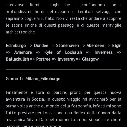
silenziose, fiumi e laghi che si confondono con i
profondissimi fiordi dell’oceano e territori selvaggi che
sapranno togliervi il fiato. Non vi resta che andare a scoprire
le storie uniche di questi paesaggi e di queste meraviglie
architettoniche.
Edimburgo
=>
Dundee
=>
Stonehaven
=>
Aberdeen
=>
Elgin
=>
Aviemore
=>
Kyle of Lochalsh
=>
Inverness
=>
Ballachulish
=>
Portree
=>
Inveraray
=>
Glasgow
Giorno 1:
Milano_Edimburgo
Finalmente è l’ora di partire, pronti per questa nuova
avventura in Scozia. In questo viaggio mi avvicinerò per la
prima volta anche al mondo della fotografia, infatti mi sono
fatto prestare per l’occasione una Reflex della Canon dalla
mia amica Silvia. Da quel momento in poi si può dire che è
nato un vero e proprio amore.