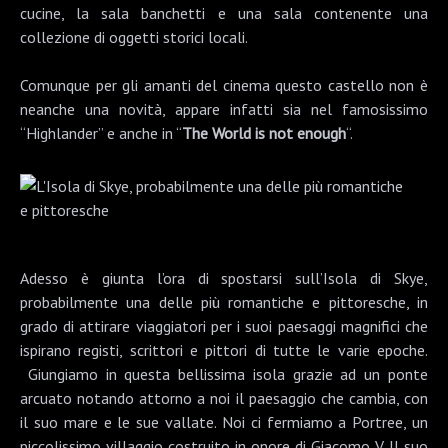
cucine, la sala banchetti e una sala contenente una
collezione di oggetti storici locali.
Comunque per gli amanti del cinema questo castello non è
neanche una novità, appare infatti sia nel famosissimo
“
Highlander
” e anche in “
The World is not enough
“.
Adesso è giunta l’ora di spostarsi sull’
Isola di Skye
,
probabilmente una delle più romantiche e pittoresche, in
grado di attirare viaggiatori per i suoi paesaggi magnifici che
ispirano registi, scrittori e pittori di tutte le varie epoche.
Giungiamo in questa bellissima isola grazie ad un ponte
arcuato notando attorno a noi il paesaggio che cambia, con
il suo mare e le sue vallate. Noi ci fermiamo a
Portree
, un
piccolissimo villaggio costruito in onore di Giacomo V. Il suo