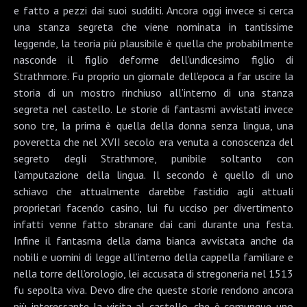
e fatto a pezzi dai suoi sudditi. Ancora oggi invece si cerca
una stanza segreta che viene nominata in tantissime
leggende, la teoria più plausibile è quella che probabilmente
nasconde il figlio deforme dell’undicesimo figlio di
Strathmore. Fu proprio un giornale dell’epoca a far uscire la
storia di un mostro rinchiuso all’interno di una stanza
segreta nel castello. Le storie di fantasmi avvistati invece
sono tre, la prima è quella della donna senza lingua, una
poveretta che nel XVII secolo era venuta a conoscenza del
segreto degli Strathmore, punibile soltanto con
l’amputazione della lingua. Il secondo è quello di uno
schiavo che attualmente darebbe fastidio agli attuali
proprietari facendo casino, lui fu ucciso per divertimento
infatti venne fatto sbranare dai cani durante una festa.
Infine il fantasma della dama bianca avvistata anche da
nobili e uomini di legge all’interno della cappella familiare e
nella torre dell’orologio, lei accusata di stregoneria nel 1513
fu sepolta viva. Devo dire che queste storie rendono ancora
più interessante la visita al castello, che è comunque uno